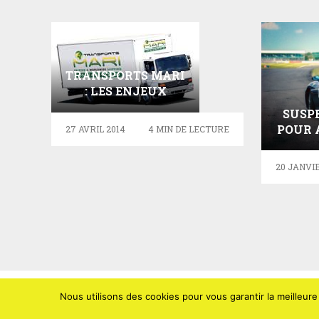
TRANSPORTS MARI
: LES ENJEUX
D’EXPÉDITION DES
SUSP
PRODUITS…
POUR 
27 AVRIL 2014
4 MIN DE LECTURE
20 JANVIE
Nous utilisons des cookies pour vous garantir la meilleure