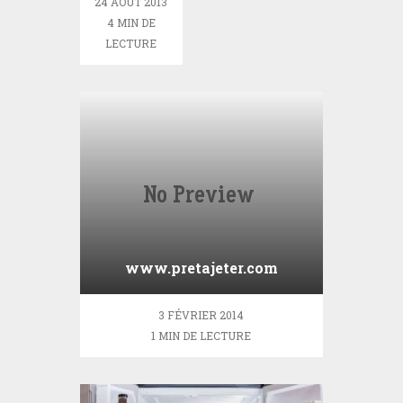
24 AOÛT 2013
dimanche
4 MIN DE
LECTURE
www.pretajeter.com
3 FÉVRIER 2014
1 MIN DE LECTURE